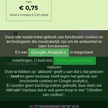
mm
€ 0,75
Vanaf 4 d-ringen € 0,65 p/stuk
Sorteren op
Deze site maakt enkel gebruik van functionele cookies en
technologieën die noodzakelijk zijn om de webwinkel te
laten functioneren.
Google Analytics
En
van
in toegestane
Privacybeleid hier
instellingen.
U kunt ons
CONTACTGEGEVENS
nalezen.
Door te klikken op `akkoord` geeft u aan dat u dat gelezen
heeft en geen bezwaar heeft tegen het gebruik van
SUPPORT
functionele cookies en Google analytics.
Er worden geen trackingcookies gebruikt, daar doen we
VOLG ONS
niet aan. Vandaar dat er ook geen knop is met "Uitzetten
van cookies".