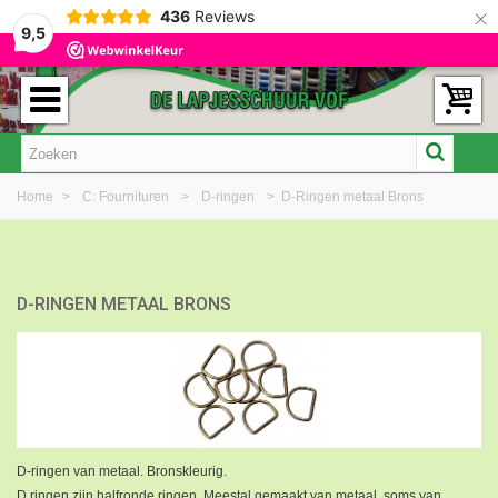
×
436
Reviews
9,5
Home
>
C: Fournituren
>
D-ringen
>
D-Ringen metaal Brons
D-RINGEN METAAL BRONS
D-ringen van metaal. Bronskleurig.
D ringen zijn halfronde ringen. Meestal gemaakt van metaal, soms van