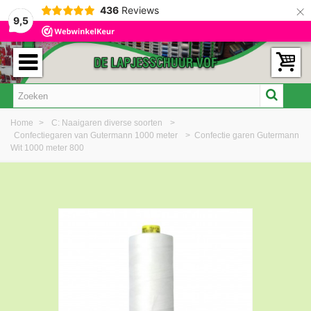
×
436
Reviews
9,5
Home
>
C: Naaigaren diverse soorten
>
Confectiegaren van Gutermann 1000 meter
>
Confectie garen Gutermann
Wit 1000 meter 800