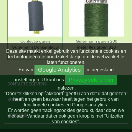
Confectie garen
Gutermann garen 200
Gutermann Donkerblauw
meter fles groen 920
Deze site maakt enkel gebruik van functionele cookies en
1000 meter 339
technologieën die noodzakelijk zijn om de webwinkel te
laten functioneren.
Google Analytics
En
van
in toegestane
Privacybeleid hier
instellingen.
U kunt ons
CONTACTGEGEVENS
nalezen.
Door te klikken op `akkoord` geeft u aan dat u dat gelezen
heeft en geen bezwaar heeft tegen het gebruik van
SUPPORT
functionele cookies en Google analytics.
Er worden geen trackingcookies gebruikt, daar doen we
VOLG ONS
niet aan. Vandaar dat er ook geen knop is met "Uitzetten
van cookies".