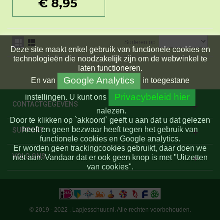
€ 8,95
Sorteren op
Deze site maakt enkel gebruik van functionele cookies en
technologieën die noodzakelijk zijn om de webwinkel te
laten functioneren.
Google Analytics
En
van
in toegestane
Privacybeleid hier
instellingen.
U kunt ons
CONTACTGEGEVENS
nalezen.
Door te klikken op `akkoord` geeft u aan dat u dat gelezen
heeft en geen bezwaar heeft tegen het gebruik van
SUPPORT
functionele cookies en Google analytics.
Er worden geen trackingcookies gebruikt, daar doen we
VOLG ONS
niet aan. Vandaar dat er ook geen knop is met "Uitzetten
van cookies".
© 2019 - 2022 . Lapjesschuur.nl. Alle rechten voorbehouden.