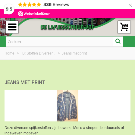
×
436
Reviews
9,5
Home
>
B: Stoffen Diversen.
>
Jeans met print
JEANS MET PRINT
Deze diversen spijkerstoffen zijn bewerkt. Met o.a strepen, borduursels of
ingeweven motieven.