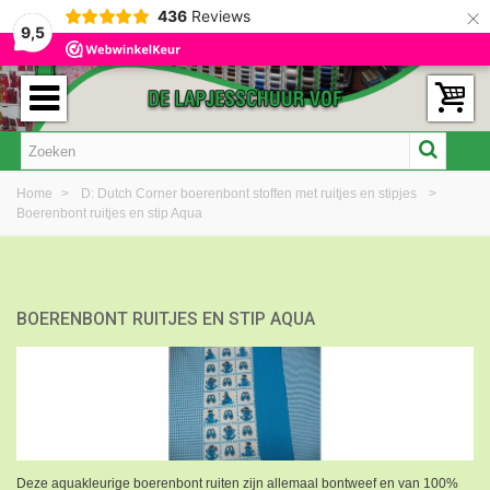
×
436
Reviews
9,5
Home
>
D: Dutch Corner boerenbont stoffen met ruitjes en stipjes
>
Boerenbont ruitjes en stip Aqua
BOERENBONT RUITJES EN STIP AQUA
Deze aquakleurige boerenbont ruiten zijn allemaal bontweef en van 100%