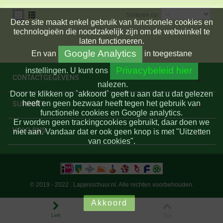
Sorteren op
Deze site maakt enkel gebruik van functionele cookies en
technologieën die noodzakelijk zijn om de webwinkel te
laten functioneren.
Google Analytics
En
van
in toegestane
Privacybeleid hier
instellingen.
U kunt ons
CONTACTGEGEVENS
nalezen.
Door te klikken op `akkoord` geeft u aan dat u dat gelezen
heeft en geen bezwaar heeft tegen het gebruik van
SUPPORT
functionele cookies en Google analytics.
Er worden geen trackingcookies gebruikt, daar doen we
VOLG ONS
niet aan. Vandaar dat er ook geen knop is met "Uitzetten
van cookies".
© 2019 - 2022 . Lapjesschuur.nl. Alle rechten voorbehouden.
Akkoord
Left
Top