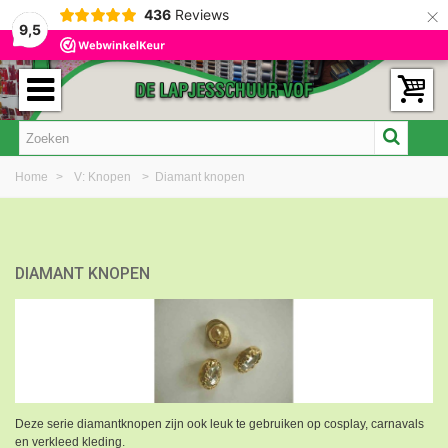
×
436
Reviews
9,5
Home
>
V: Knopen
>
Diamant knopen
DIAMANT KNOPEN
Deze serie diamantknopen zijn ook leuk te gebruiken op cosplay, carnavals
en verkleed kleding.