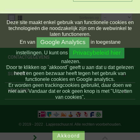
Sorteren op
Deze site maakt enkel gebruik van functionele cookies en
technologieën die noodzakelijk zijn om de webwinkel te
laten functioneren.
Google Analytics
En
van
in toegestane
Privacybeleid hier
instellingen.
U kunt ons
CONTACTGEGEVENS
nalezen.
Door te klikken op `akkoord` geeft u aan dat u dat gelezen
heeft en geen bezwaar heeft tegen het gebruik van
SUPPORT
functionele cookies en Google analytics.
Er worden geen trackingcookies gebruikt, daar doen we
VOLG ONS
niet aan. Vandaar dat er ook geen knop is met "Uitzetten
van cookies".
© 2019 - 2022 . Lapjesschuur.nl. Alle rechten voorbehouden.
Akkoord