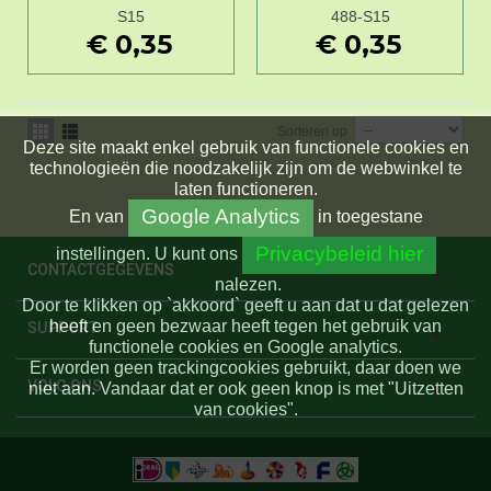
S15
488-S15
€ 0,35
€ 0,35
Sorteren op
Deze site maakt enkel gebruik van functionele cookies en
technologieën die noodzakelijk zijn om de webwinkel te
laten functioneren.
Google Analytics
En
van
in toegestane
Privacybeleid hier
instellingen.
U kunt ons
CONTACTGEGEVENS
nalezen.
Door te klikken op `akkoord` geeft u aan dat u dat gelezen
heeft en geen bezwaar heeft tegen het gebruik van
SUPPORT
functionele cookies en Google analytics.
Er worden geen trackingcookies gebruikt, daar doen we
VOLG ONS
niet aan. Vandaar dat er ook geen knop is met "Uitzetten
van cookies".