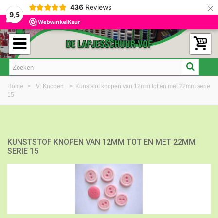
×
436
Reviews
9,5
Home
>
V: Knopen
>
Kunststof knopen van 12mm tot en met 22mm serie
15
KUNSTSTOF KNOPEN VAN 12MM TOT EN MET 22MM
SERIE 15