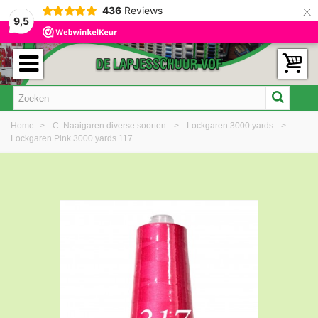
×
436
Reviews
9,5
Home
>
C: Naaigaren diverse soorten
>
Lockgaren 3000 yards
>
Lockgaren Pink 3000 yards 117