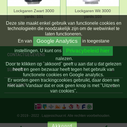
Lockgaren Zwart 3000
Lockgaren Wit 3000
yards. 101
yards.103
Deze site maakt enkel gebruik van functionele cookies en
technologieën die noodzakelijk zijn om de webwinkel te
laten functioneren.
Google Analytics
En
van
in toegestane
Privacybeleid hier
instellingen.
U kunt ons
CONTACTGEGEVENS
nalezen.
Door te klikken op `akkoord` geeft u aan dat u dat gelezen
heeft en geen bezwaar heeft tegen het gebruik van
SUPPORT
functionele cookies en Google analytics.
Er worden geen trackingcookies gebruikt, daar doen we
VOLG ONS
niet aan. Vandaar dat er ook geen knop is met "Uitzetten
van cookies".
© 2019 - 2022 . Lapjesschuur.nl. Alle rechten voorbehouden.
Akkoord