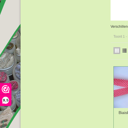
Verschillen
Toont 1 -
9,5
Biai