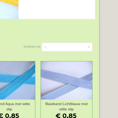
Sorteren op
--
and Aqua met witte
Biaisband Lichtblauw met
Wenslijst
Wenslijst
stip
witte stip
€ 0,85
€ 0,85