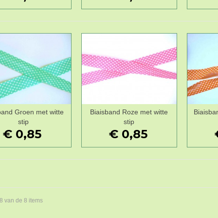
band Groen met witte
Biaisband Roze met witte
Biaisba
Wenslijst
Wenslijst
stip
stip
€ 0,85
€ 0,85
 8 van de 8 items