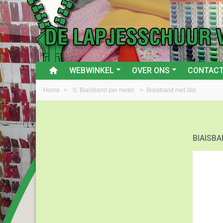
WEBWINKEL
OVER ONS
CONTAC
Home
>
S: Biaisband per meter
>
Biaisband met stip
BIAISB