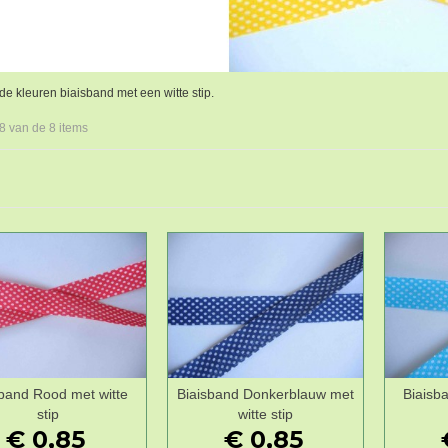
de kleuren biaisband met een witte stip.
 8 van de 8 items
sband Rood met witte
Biaisband Donkerblauw met
Biaisb
Wenslijst
Wenslijst
stip
witte stip
€ 0,85
€ 0,85