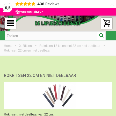
×
436
Reviews
9,5
Home
>
X: Ritsen
>
Rokritsen 12 tot en met 22 cm niet deelbaar
>
Rokritsen 22 cm en niet deelbaar
ROKRITSEN 22 CM EN NIET DEELBAAR
Rokritsen, niet deelbaar van 22 cm.