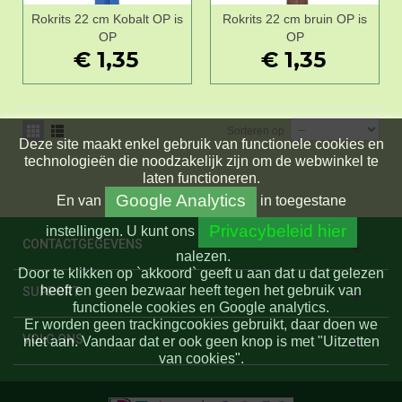
Rokrits 22 cm Kobalt OP is
Rokrits 22 cm bruin OP is
OP
OP
€ 1,35
€ 1,35
Sorteren op
Deze site maakt enkel gebruik van functionele cookies en
technologieën die noodzakelijk zijn om de webwinkel te
laten functioneren.
Google Analytics
En
van
in toegestane
Privacybeleid hier
instellingen.
U kunt ons
CONTACTGEGEVENS
nalezen.
Door te klikken op `akkoord` geeft u aan dat u dat gelezen
heeft en geen bezwaar heeft tegen het gebruik van
SUPPORT
functionele cookies en Google analytics.
Er worden geen trackingcookies gebruikt, daar doen we
VOLG ONS
niet aan. Vandaar dat er ook geen knop is met "Uitzetten
van cookies".