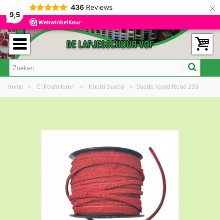
×
436
Reviews
9,5
Home
>
C: Fournituren
>
Koord Suede
>
Suede koord Rood 233