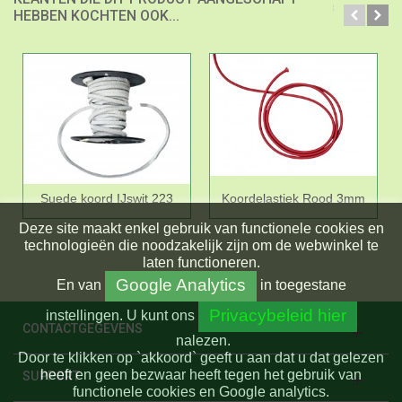
HEBBEN KOCHTEN OOK...
Suede koord IJswit 223
Koordelastiek Rood 3mm
Deze site maakt enkel gebruik van functionele cookies en
technologieën die noodzakelijk zijn om de webwinkel te
laten functioneren.
Google Analytics
En
van
in toegestane
Privacybeleid hier
instellingen.
U kunt ons
CONTACTGEGEVENS
nalezen.
Door te klikken op `akkoord` geeft u aan dat u dat gelezen
heeft en geen bezwaar heeft tegen het gebruik van
SUPPORT
functionele cookies en Google analytics.