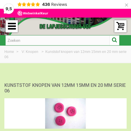
×
436
Reviews
9,5
Home
>
V: Knopen
>
Kunststof knopen van 12mm 15mm en 20 mm serie
06
KUNSTSTOF KNOPEN VAN 12MM 15MM EN 20 MM SERIE
06