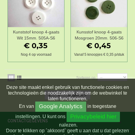
Kunststof knoop 4-gaats
Kunsstof knoop 4-gaats
Wit 15mm. 505A-S6
Mosgroen 20mm. 506-S6
€ 0,35
€ 0,45
Nog 4 op voorraad
Vanaf 5 knoopjes € 0,35 p/stuk
Sorteren op
Deze site maakt enkel gebruik van functionele cookies en
technologieën die noodzakelijk zijn om de webwinkel te
1
2
Volgende
»
laten functioneren.
Google Analytics
En
van
in toegestane
Privacybeleid hier
instellingen.
U kunt ons
CONTACTGEGEVENS
nalezen.
Door te klikken op `akkoord` geeft u aan dat u dat gelezen