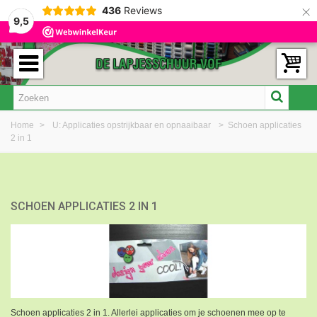
×
436
Reviews
9,5
Home
>
U: Applicaties opstrijkbaar en opnaaibaar
>
Schoen applicaties
2 in 1
SCHOEN APPLICATIES 2 IN 1
Schoen applicaties 2 in 1. Allerlei applicaties om je schoenen mee op te