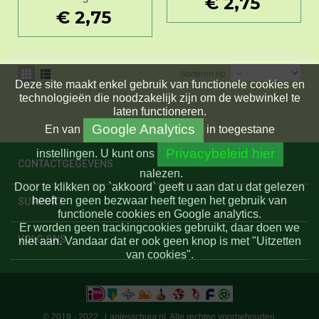
€ 2,75
€ 2,75
Sorteren op
Deze site maakt enkel gebruik van functionele cookies en
technologieën die noodzakelijk zijn om de webwinkel te
laten functioneren.
Google Analytics
En
van
in toegestane
Privacybeleid hier
instellingen.
U kunt ons
CONTACTGEGEVENS
nalezen.
Door te klikken op `akkoord` geeft u aan dat u dat gelezen
heeft en geen bezwaar heeft tegen het gebruik van
SUPPORT
functionele cookies en Google analytics.
Er worden geen trackingcookies gebruikt, daar doen we
VOLG ONS
niet aan. Vandaar dat er ook geen knop is met "Uitzetten
van cookies".
© 2019 - 2022 . Lapjesschuur.nl. Alle rechten voorbehouden.