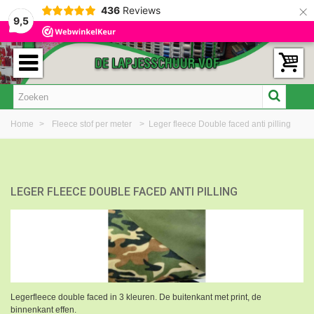
×
436
Reviews
9,5
Home
>
Fleece stof per meter
>
Leger fleece Double faced anti pilling
LEGER FLEECE DOUBLE FACED ANTI PILLING
Legerfleece double faced in 3 kleuren. De buitenkant met print, de
binnenkant effen.