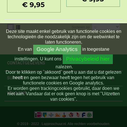
€ 9,95
Sorteren op
Deze site maakt enkel gebruik van functionele cookies en
technologieën die noodzakelijk zijn om de webwinkel te
laten functioneren.
Google Analytics
En
van
in toegestane
Privacybeleid hier
instellingen.
U kunt ons
CONTACTGEGEVENS
nalezen.
Door te klikken op `akkoord` geeft u aan dat u dat gelezen
heeft en geen bezwaar heeft tegen het gebruik van
SUPPORT
functionele cookies en Google analytics.
Er worden geen trackingcookies gebruikt, daar doen we
VOLG ONS
niet aan. Vandaar dat er ook geen knop is met "Uitzetten
van cookies".
© 2019 - 2022 . Lapjesschuur.nl. Alle rechten voorbehouden.