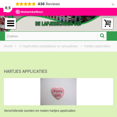
×
436
Reviews
9,5
Home
>
U: Applicaties opstrijkbaar en opnaaibaar
>
Hartjes applicaties
HARTJES APPLICATIES
Verschillende soorten en maten hartjes applicaties