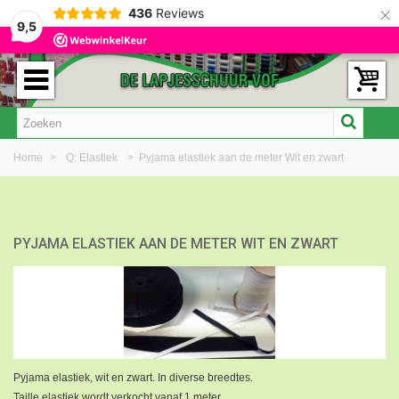
×
436
Reviews
9,5
Home
>
Q: Elastiek
>
Pyjama elastiek aan de meter Wit en zwart
PYJAMA ELASTIEK AAN DE METER WIT EN ZWART
Pyjama elastiek, wit en zwart. In diverse breedtes.
Taille elastiek wordt verkocht vanaf 1 meter.