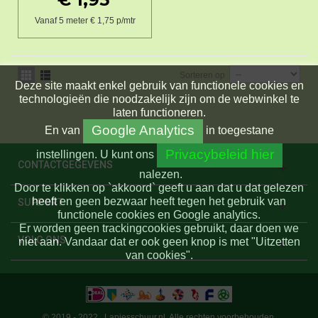
Vanaf 5 meter € 1,75 p/mtr
Sorteren op
Deze site maakt enkel gebruik van functionele cookies en
technologieën die noodzakelijk zijn om de webwinkel te
laten functioneren.
Google Analytics
En
van
in toegestane
Privacybeleid hier
instellingen.
U kunt ons
CONTACTGEGEVENS
nalezen.
Door te klikken op `akkoord` geeft u aan dat u dat gelezen
heeft en geen bezwaar heeft tegen het gebruik van
SUPPORT
functionele cookies en Google analytics.
Er worden geen trackingcookies gebruikt, daar doen we
VOLG ONS
niet aan. Vandaar dat er ook geen knop is met "Uitzetten
van cookies".
© 2019 - 2022 . Lapjesschuur.nl. Alle rechten voorbehouden.