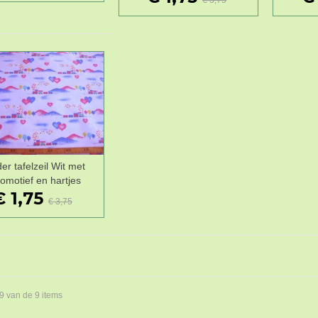
er tafelzeil Wit met
Wenslijst
comotief en hartjes
€ 1,75
€ 3,75
 9 van de 9 items