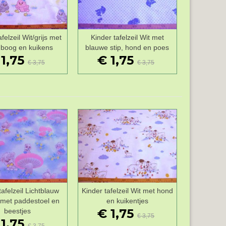
felzeil Wit/grijs met
Kinder tafelzeil Wit met
Wenslijst
Wenslijst
boog en kuikens
blauwe stip, hond en poes
1,75
€ 1,75
€ 3,75
€ 3,75
tafelzeil Lichtblauw
Kinder tafelzeil Wit met hond
Wenslijst
Wenslijst
 met paddestoel en
en kuikentjes
€ 1,75
beestjes
€ 3,75
1,75
€ 3,75