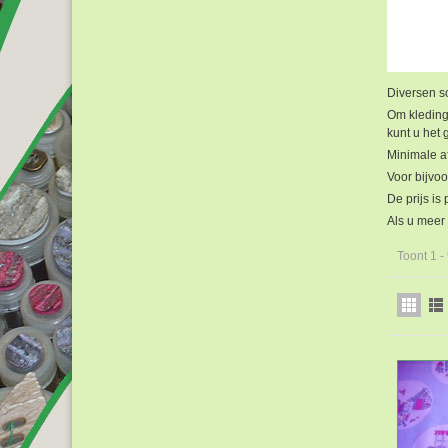
Diversen so
Om kleding 
kunt u het
Minimale a
Voor bijvoo
De prijs is
Als u meer 
Toont 1 -