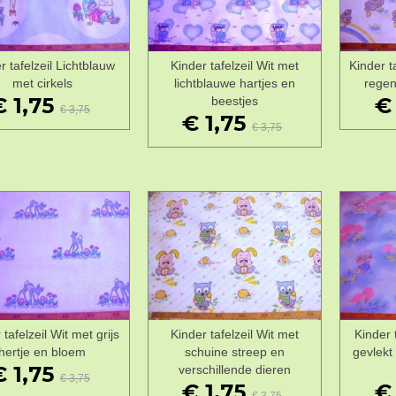
r tafelzeil Lichtblauw
Kinder tafelzeil Wit met
Kinder ta
Wenslijst
Wenslijst
met cirkels
lichtblauwe hartjes en
regen
€ 1,75
€ 
beestjes
€ 3,75
€ 1,75
€ 3,75
 tafelzeil Wit met grijs
Kinder tafelzeil Wit met
Kinder 
Wenslijst
Wenslijst
hertje en bloem
schuine streep en
gevlekt
€ 1,75
verschillende dieren
€ 3,75
€ 1,75
€ 
€ 3,75