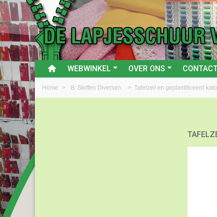
WEBWINKEL
OVER ONS
CONTAC
Home
>
B: Stoffen Diversen.
>
Tafelzeil en geplastificeerd kat
TAFELZ