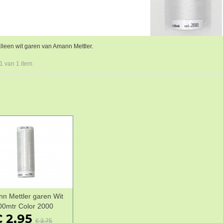
lleen wit garen van Amann Mettler.
 1 van 1 item
n Mettler garen Wit
Wenslijst
00mtr Color 2000
 2,95
€ 3,75