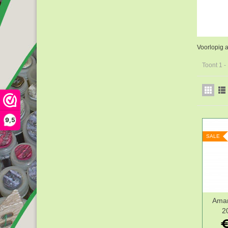
Voorlopig a
Toont 1 -
9,5
SALE
Aman
2
€