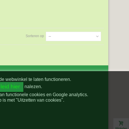
Sorteren op
--
de webwinkel te laten functioneren.
leid hier
nalezen.
van functionele cookies en Google analytics.
is met "Uitzetten van cookies".
Winkelwa