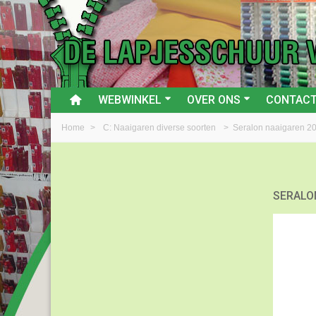
WEBWINKEL
OVER ONS
CONTAC
Home
>
C: Naaigaren diverse soorten
>
Seralon naaigaren 20
SERALO