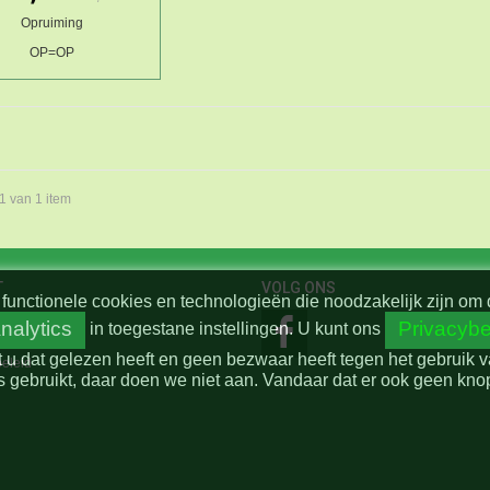
Opruiming
OP=OP
 1 van 1 item
T
VOLG ONS
functionele cookies en technologieën die noodzakelijk zijn om 
nalytics
Privacybe
in toegestane instellingen.
U kunt ons
t u dat gelezen heeft en geen bezwaar heeft tegen het gebruik 
beleid
 gebruikt, daar doen we niet aan. Vandaar dat er ook geen knop 