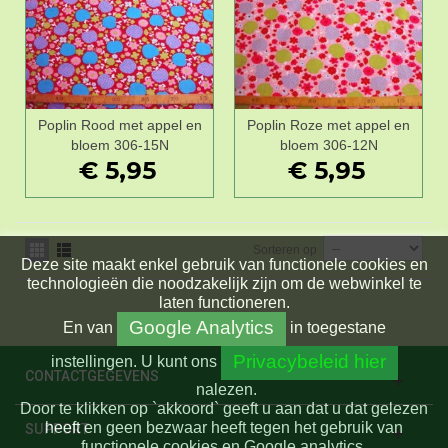
Poplin Rood met appel en
Poplin Roze met appel en
bloem 306-15N
bloem 306-12N
€ 5,95
€ 5,95
Sorteren op
Deze site maakt enkel gebruik van functionele cookies en
technologieën die noodzakelijk zijn om de webwinkel te
laten functioneren.
Google Analytics
En
van
in toegestane
Privacybeleid hier
instellingen.
U kunt ons
CONTACTGEGEVENS
nalezen.
Door te klikken op `akkoord` geeft u aan dat u dat gelezen
heeft en geen bezwaar heeft tegen het gebruik van
SUPPORT
functionele cookies en Google analytics.