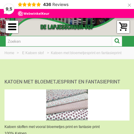
×
436
Reviews
9,5
Home
>
E Katoen stof
>
Katoen met bloemetjesprint en fantasieprint
KATOEN MET BLOEMETJESPRINT EN FANTASIEPRINT
Katoen stoffen met vooral bloemetjes print en fantasie print
100% Katoen