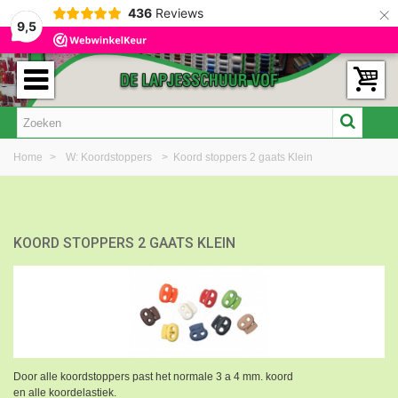
×
436
Reviews
9,5
Home
>
W: Koordstoppers
>
Koord stoppers 2 gaats Klein
KOORD STOPPERS 2 GAATS KLEIN
Door alle koordstoppers past het normale 3 a 4 mm. koord
en alle koordelastiek.