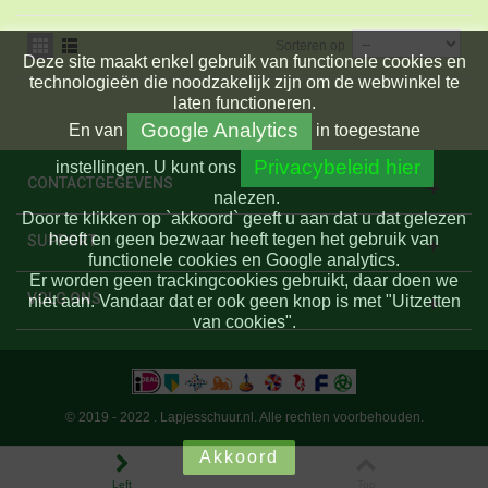
Sorteren op
Deze site maakt enkel gebruik van functionele cookies en
technologieën die noodzakelijk zijn om de webwinkel te
laten functioneren.
Google Analytics
En
van
in toegestane
Privacybeleid hier
instellingen.
U kunt ons
CONTACTGEGEVENS
nalezen.
Door te klikken op `akkoord` geeft u aan dat u dat gelezen
heeft en geen bezwaar heeft tegen het gebruik van
SUPPORT
functionele cookies en Google analytics.
Er worden geen trackingcookies gebruikt, daar doen we
VOLG ONS
niet aan. Vandaar dat er ook geen knop is met "Uitzetten
van cookies".
© 2019 - 2022 . Lapjesschuur.nl. Alle rechten voorbehouden.
Akkoord
Left
Top