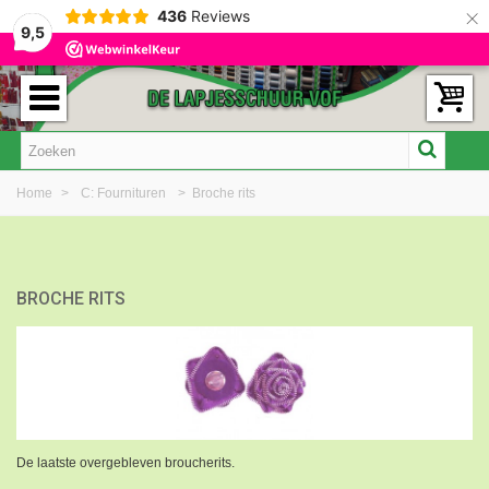
×
436
Reviews
9,5
Home
>
C: Fournituren
>
Broche rits
BROCHE RITS
De laatste overgebleven broucherits.