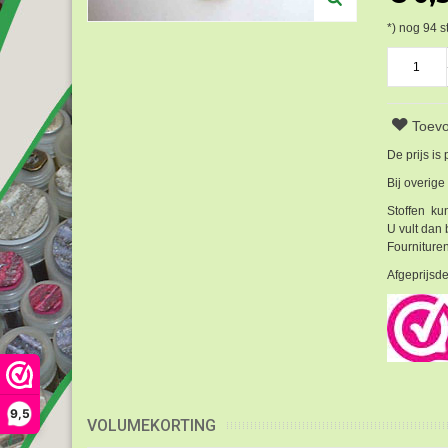
*) nog
94
s
Toevo
De prijs is
Bij overige
Stoffen kun
U vult dan 
Fournituren
Afgeprijsde
9,5
VOLUMEKORTING