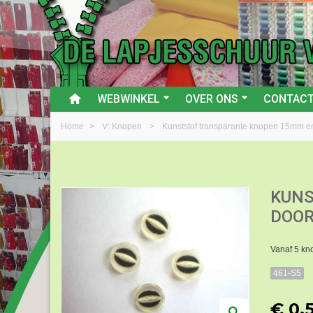
WEBWINKEL
OVER ONS
CONTAC
Home
>
V: Knopen
>
Kunststof transparante knopen 15mm e
KUNS
DOOR
Vanaf 5 kn
461-S5
€ 0,