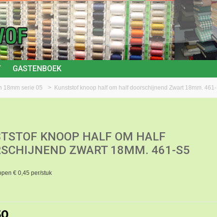
T
GASTENBOEK
n 18mm serie 05
>
Kunststof knoop half om half doorschijnend Zwart 18mm. 461
TSTOF KNOOP HALF OM HALF
SCHIJNEND ZWART 18MM. 461-S5
open € 0,45 per/stuk
50