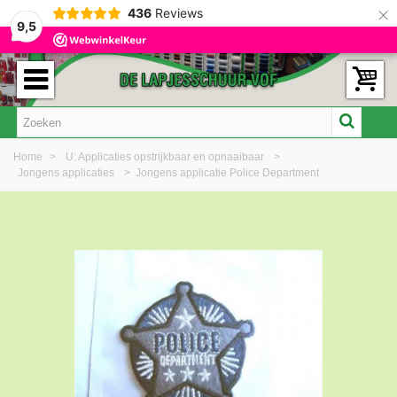
×
436
Reviews
9,5
Home
>
U: Applicaties opstrijkbaar en opnaaibaar
>
Jongens applicaties
>
Jongens applicatie Police Department