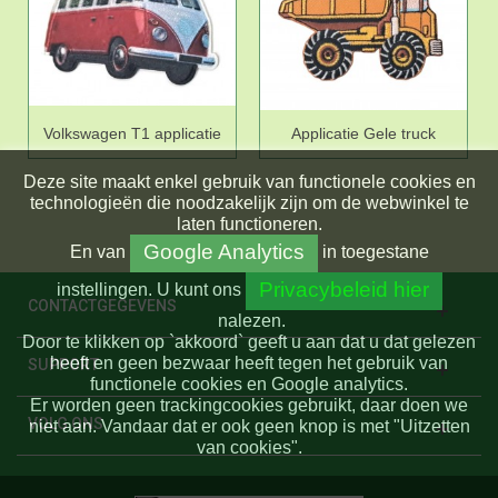
Volkswagen T1 applicatie
Applicatie Gele truck
Deze site maakt enkel gebruik van functionele cookies en
technologieën die noodzakelijk zijn om de webwinkel te
laten functioneren.
Google Analytics
En
van
in toegestane
Privacybeleid hier
instellingen.
U kunt ons
CONTACTGEGEVENS
nalezen.
Door te klikken op `akkoord` geeft u aan dat u dat gelezen
heeft en geen bezwaar heeft tegen het gebruik van
SUPPORT
functionele cookies en Google analytics.
Er worden geen trackingcookies gebruikt, daar doen we
VOLG ONS
niet aan. Vandaar dat er ook geen knop is met "Uitzetten
van cookies".