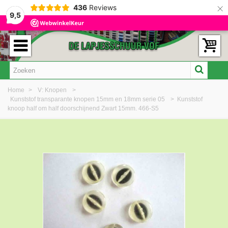
×
436
Reviews
9,5
Home
>
V: Knopen
>
Kunststof transparante knopen 15mm en 18mm serie 05
>
Kunststof
knoop half om half doorschijnend Zwart 15mm. 466-S5