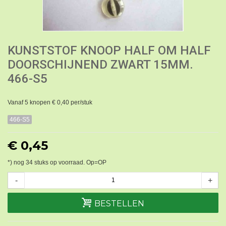
KUNSTSTOF KNOOP HALF OM HALF
DOORSCHIJNEND ZWART 15MM.
466-S5
Vanaf 5 knopen € 0,40 per/stuk
466-S5
€ 0,45
*) nog
34
stuks op voorraad. Op=OP
-
+
BESTELLEN