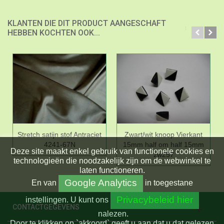
KLANTEN DIE DIT PRODUCT AANGESCHAFT
HEBBEN KOCHTEN OOK...
Stretch satijn stof Antraciet
Zwart/wit knoop Vierkant
4241-67N
15mm half om half 15mm
Deze site maakt enkel gebruik van functionele cookies en
zw257
technologieën die noodzakelijk zijn om de webwinkel te
laten functioneren.
Google Analytics
En
van
in toegestane
Privacybeleid hier
instellingen.
U kunt ons
CONTACTGEGEVENS
nalezen.
Door te klikken op `akkoord` geeft u aan dat u dat gelezen