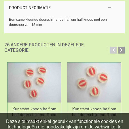
PRODUCTINFORMATIE
Een camelkleurige doorschijnende half om half knoop met een
doorsnee van 15 mm.
26 ANDERE PRODUCTEN IN DEZELFDE
CATEGORIE:
Kunststof knoop half om
Kunststof knoop half om
half doorschijnend Rood
half doorschijnend Rood
15mm,440-S5
18mm. 441-S5
Deze site maakt enkel gebruik van functionele cookies en
technologieën die noodzakelijk zijn om de webwinkel te