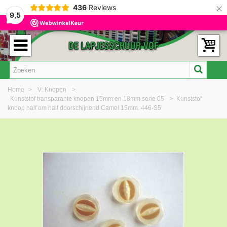
×
436
Reviews
9,5
Home
>
V: Knopen
>
Kunststof transparante knopen 15mm en 18mm serie 05
>
Kunststof
knoop half om half doorschijnend Camel 15mm. 446-S5