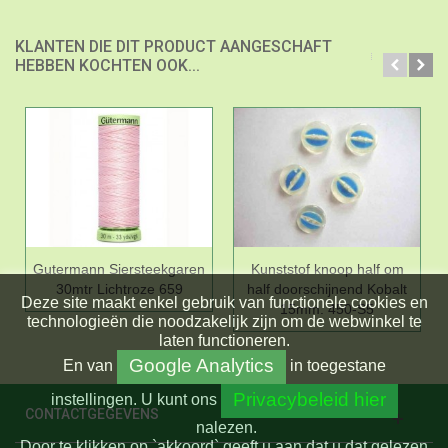
KLANTEN DIE DIT PRODUCT AANGESCHAFT
HEBBEN KOCHTEN OOK...
Gutermann Siersteekgaren
Kunststof knoop half om
30mtr Lichtroze 659
half doorschijnend Kobalt
Deze site maakt enkel gebruik van functionele cookies en
15mm. 450-S5
technologieën die noodzakelijk zijn om de webwinkel te
laten functioneren.
Google Analytics
En
van
in toegestane
Privacybeleid hier
instellingen.
U kunt ons
CONTACTGEGEVENS
nalezen.
Door te klikken op `akkoord` geeft u aan dat u dat gelezen