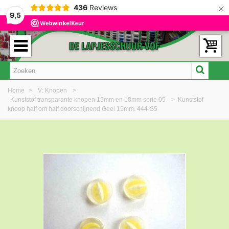
×
436
Reviews
9,5
Home
>
V: Knopen
>
Kunststof transparante knopen 15mm en 18mm serie 05
>
Kunststof
knoop half om half doorschijnend Geel 15mm. 444-S5