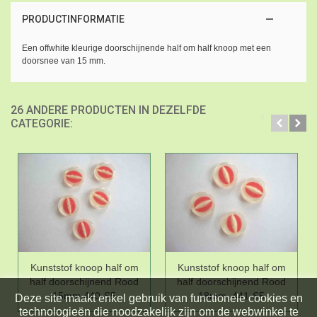
PRODUCTINFORMATIE
Een offwhite kleurige doorschijnende half om half knoop met een
doorsnee van 15 mm.
26 ANDERE PRODUCTEN IN DEZELFDE
CATEGORIE:
Kunststof knoop half om
Kunststof knoop half om
half doorschijnend Rood
half doorschijnend Rood
15mm,440-S5
18mm. 441-S5
Deze site maakt enkel gebruik van functionele cookies en
technologieën die noodzakelijk zijn om de webwinkel te