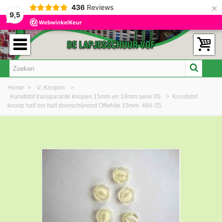
×
436
Reviews
9,5
Home
>
V: Knopen
>
Kunststof transparante knopen 15mm en 18mm serie 05
>
Kunststof
knoop half om half doorschijnend Offwhite 15mm. 464-S5