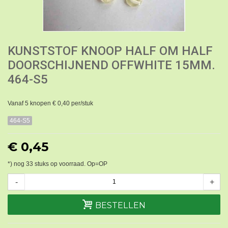
KUNSTSTOF KNOOP HALF OM HALF
DOORSCHIJNEND OFFWHITE 15MM.
464-S5
Vanaf 5 knopen € 0,40 per/stuk
464-S5
€ 0,45
*) nog
33
stuks op voorraad. Op=OP
-
+
BESTELLEN