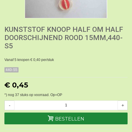
KUNSTSTOF KNOOP HALF OM HALF
DOORSCHIJNEND ROOD 15MM,440-
S5
Vanaf 5 knopen € 0,40 per/stuk
440-S5
€ 0,45
*) nog
37
stuks op voorraad. Op=OP
-
+
BESTELLEN