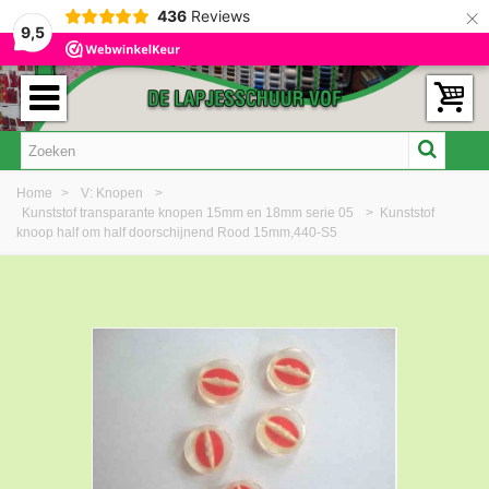
×
436
Reviews
9,5
Home
>
V: Knopen
>
Kunststof transparante knopen 15mm en 18mm serie 05
>
Kunststof
knoop half om half doorschijnend Rood 15mm,440-S5