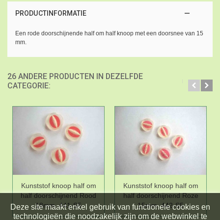
PRODUCTINFORMATIE
Een rode doorschijnende half om half knoop met een doorsnee van 15
mm.
26 ANDERE PRODUCTEN IN DEZELFDE
CATEGORIE:
Kunststof knoop half om
Kunststof knoop half om
half doorschijnend Rood
half doorschijnend Roze
18mm. 441-S5
15mm. 442-S5
Deze site maakt enkel gebruik van functionele cookies en
technologieën die noodzakelijk zijn om de webwinkel te