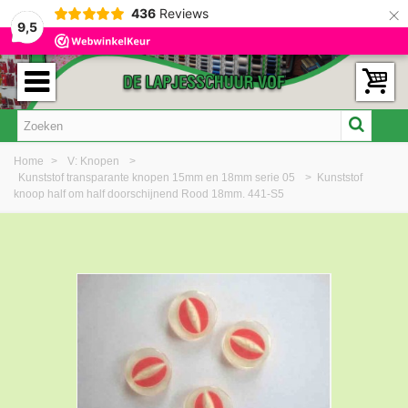
×
436
Reviews
9,5
Home
>
V: Knopen
>
Kunststof transparante knopen 15mm en 18mm serie 05
>
Kunststof
knoop half om half doorschijnend Rood 18mm. 441-S5