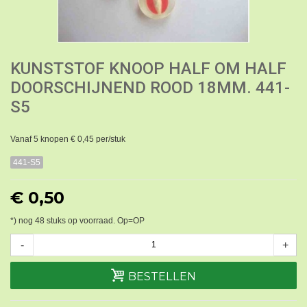
KUNSTSTOF KNOOP HALF OM HALF
DOORSCHIJNEND ROOD 18MM. 441-
S5
Vanaf 5 knopen € 0,45 per/stuk
441-S5
€ 0,50
*) nog
48
stuks op voorraad. Op=OP
-
+
BESTELLEN