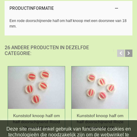
PRODUCTINFORMATIE
Een rode doorschijnende half om half knoop met een doorsnee van 18
mm.
26 ANDERE PRODUCTEN IN DEZELFDE
CATEGORIE:
Kunststof knoop half om
Kunststof knoop half om
half doorschijnend Rood
half doorschijnend Roze
15mm,440-S5
15mm. 442-S5
Deze site maakt enkel gebruik van functionele cookies en
technologieën die noodzakelijk zijn om de webwinkel te