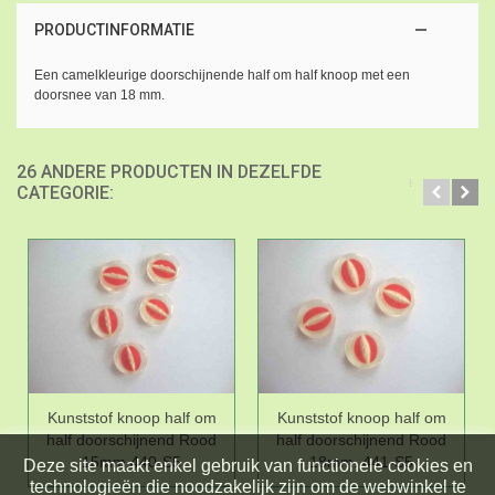
PRODUCTINFORMATIE
Een camelkleurige doorschijnende half om half knoop met een
doorsnee van 18 mm.
26 ANDERE PRODUCTEN IN DEZELFDE
CATEGORIE:
Kunststof knoop half om
Kunststof knoop half om
half doorschijnend Rood
half doorschijnend Rood
15mm,440-S5
18mm. 441-S5
Deze site maakt enkel gebruik van functionele cookies en
technologieën die noodzakelijk zijn om de webwinkel te