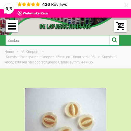
×
436
Reviews
9,5
Home
>
V: Knopen
>
Kunststof transparante knopen 15mm en 18mm serie 05
>
Kunststof
knoop half om half doorschijnend Camel 18mm. 447-S5