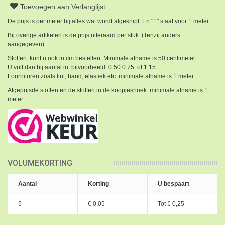
Toevoegen aan Verlanglijst
De prijs is per meter bij alles wat wordt afgeknipt. En "1" staat voor 1 meter.
Bij overige artikelen is de prijs uiteraard per stuk. (Tenzij anders
aangegeven).
Stoffen kunt u ook in cm bestellen. Minimale afname is 50 centimeter.
U vult dan bij aantal in: bijvoorbeeld 0.50 0.75 of 1.15
Fournituren zoals lint, band, elastiek etc: minimale afname is 1 meter.
Afgeprijsde stoffen en de stoffen in de koopjeshoek: minimale afname is 1
meter.
VOLUMEKORTING
Aantal
Korting
U bespaart
5
€ 0,05
Tot
€ 0,25