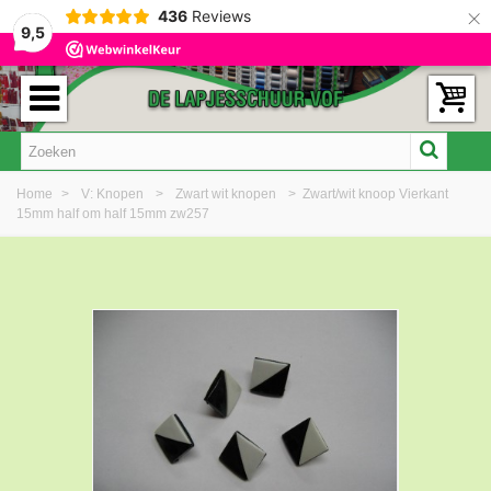
×
436
Reviews
9,5
Home
>
V: Knopen
>
Zwart wit knopen
>
Zwart/wit knoop Vierkant
15mm half om half 15mm zw257