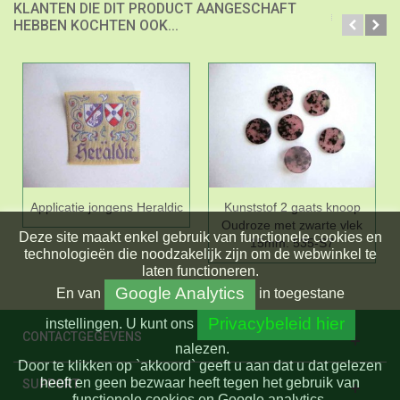
KLANTEN DIE DIT PRODUCT AANGESCHAFT
HEBBEN KOCHTEN OOK...
Applicatie jongens Heraldic
Kunststof 2 gaats knoop
Oudroze met zwarte vlek
Deze site maakt enkel gebruik van functionele cookies en
15mm. 535-S7
technologieën die noodzakelijk zijn om de webwinkel te
laten functioneren.
Google Analytics
En
van
in toegestane
Privacybeleid hier
instellingen.
U kunt ons
CONTACTGEGEVENS
nalezen.
Door te klikken op `akkoord` geeft u aan dat u dat gelezen
heeft en geen bezwaar heeft tegen het gebruik van
SUPPORT
functionele cookies en Google analytics.