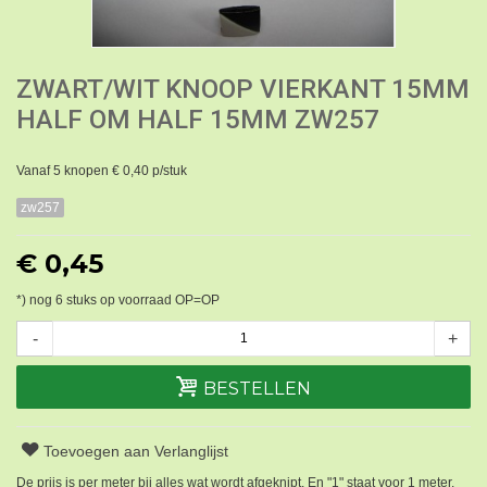
ZWART/WIT KNOOP VIERKANT 15MM
HALF OM HALF 15MM ZW257
Vanaf 5 knopen € 0,40 p/stuk
zw257
€ 0,45
*) nog
6
stuks op voorraad OP=OP
-
+
BESTELLEN
Toevoegen aan Verlanglijst
De prijs is per meter bij alles wat wordt afgeknipt. En "1" staat voor 1 meter.