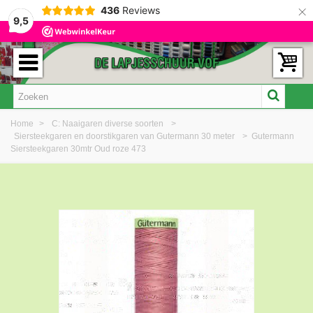
×
436
Reviews
9,5
Home
>
C: Naaigaren diverse soorten
>
Siersteekgaren en doorstikgaren van Gutermann 30 meter
>
Gutermann
Siersteekgaren 30mtr Oud roze 473