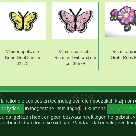
Vlinder applicatie
Vlinder applicatie
Rozen appli
Neon Geel 3.5 cm
Roze met wit randje 5
Grote Roos 
32373
cm 30579
T
VOLG ONS
functionele cookies en technologieën die noodzakelijk zijn om 
nalytics
Privacybe
in toegestane instellingen.
U kunt ons
t u dat gelezen heeft en geen bezwaar heeft tegen het gebruik 
beleid
 gebruikt, daar doen we niet aan. Vandaar dat er ook geen knop 