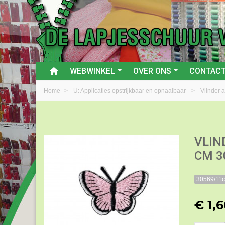
WEBWINKEL
OVER ONS
CONTAC
Home
>
U: Applicaties opstrijkbaar en opnaaibaar
>
Vlinder a
VLIN
CM 3
30569/11
€ 1,