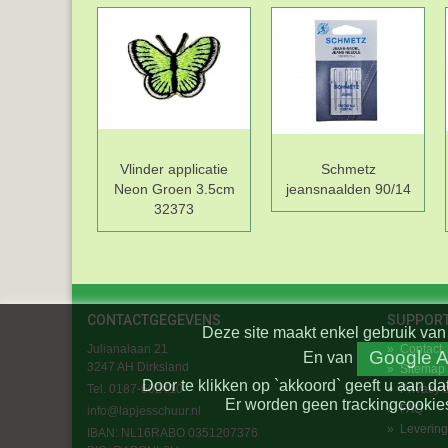
Vlinder applicatie
Schmetz
Neon Groen 3.5cm
jeansnaalden 90/14
32373
CONTACTGEGEVENS
SUPPOR
Deze site maakt enkel gebruik van 
Julianalaan 21
»
Contact
Google A
En
van
3247 AH Dirksland
»
Sitemap
Door te klikken op `akkoord` geeft u aan da
Tel. 0187-602410
»
Privacy 
Er worden geen trackingcookies
»
FAQ
info@lapjesschuur.nl
»
Levering
IBAN: NL16RABO 0351207376