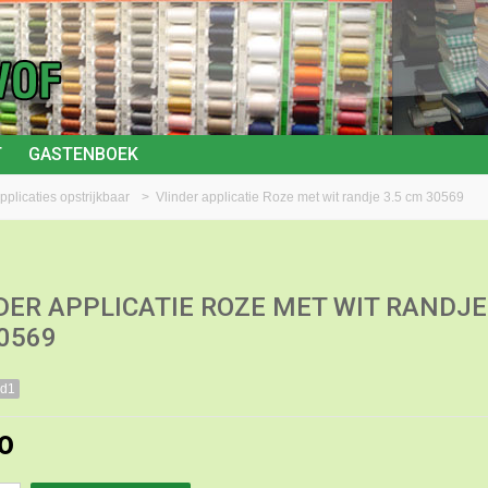
T
GASTENBOEK
pplicaties opstrijkbaar
>
Vlinder applicatie Roze met wit randje 3.5 cm 30569
DER APPLICATIE ROZE MET WIT RANDJE
0569
cd1
60