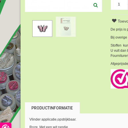
Toevo
De prijs is
Bij overige
Stoffen kun
U vult dan 
Fournituren
Afgeprijsde
PRODUCTINFORMATIE
Vlinder applicatie,opstrijkbaar.
Roze. Met een wit randje