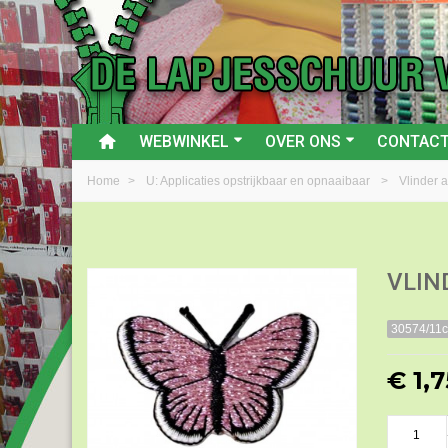
WEBWINKEL
OVER ONS
CONTAC
Home
>
U: Applicaties opstrijkbaar en opnaaibaar
>
Vlinder a
VLIN
30574/11
€ 1,7