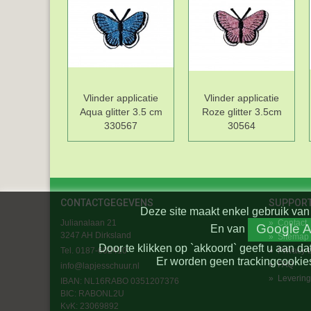
Vlinder applicatie
Vlinder applicatie
Aqua glitter 3.5 cm
Roze glitter 3.5cm
330567
30564
CONTACTGEGEVENS
SUPPOR
Deze site maakt enkel gebruik van 
Julianalaan 21
»
Contact
Google A
En
van
3247 AH Dirksland
»
Sitemap
Door te klikken op `akkoord` geeft u aan da
Tel. 0187-602410
»
Privacy 
Er worden geen trackingcookies
»
FAQ
info@lapjesschuur.nl
»
Levering
IBAN: NL16RABO 0351207376
BIC:
RABONL2U
KvK: 23069892