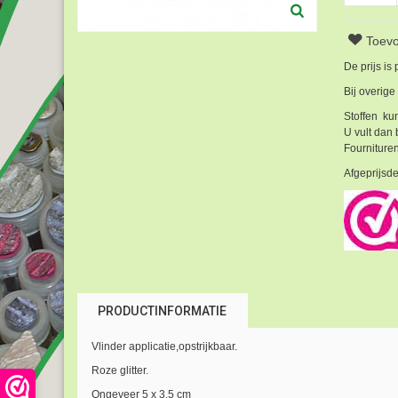
Toevo
De prijs is
Bij overige
Stoffen kun
U vult dan 
Fournituren
Afgeprijsde
PRODUCTINFORMATIE
Vlinder applicatie,opstrijkbaar.
Roze glitter.
Ongeveer 5 x 3,5 cm