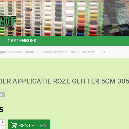
T
GASTENBOEK
pplicaties opstrijkbaar
>
Vlinder applicatie Roze glitter 5cm 30574
DER APPLICATIE ROZE GLITTER 5CM 30
cd1
5
+
BESTELLEN
-