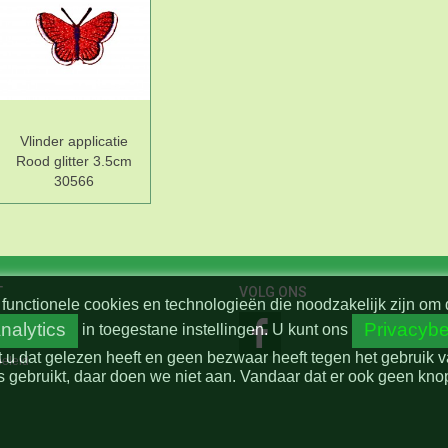
Vlinder applicatie
Rood glitter 3.5cm
30566
T
VOLG ONS
functionele cookies en technologieën die noodzakelijk zijn om 
nalytics
Privacybe
in toegestane instellingen.
U kunt ons
t u dat gelezen heeft en geen bezwaar heeft tegen het gebruik 
beleid
 gebruikt, daar doen we niet aan. Vandaar dat er ook geen knop 