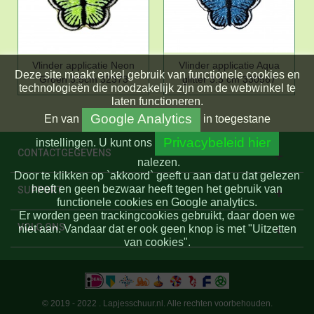
Vlinder applicatie Neon
Vlinder applicatie Aqua
Deze site maakt enkel gebruik van functionele cookies en
Groen 3.5cm 32373
glitter 3.5 cm 330567
technologieën die noodzakelijk zijn om de webwinkel te
laten functioneren.
Google Analytics
En
van
in toegestane
Privacybeleid hier
instellingen.
U kunt ons
CONTACTGEGEVENS
nalezen.
Door te klikken op `akkoord` geeft u aan dat u dat gelezen
heeft en geen bezwaar heeft tegen het gebruik van
SUPPORT
functionele cookies en Google analytics.
Er worden geen trackingcookies gebruikt, daar doen we
VOLG ONS
niet aan. Vandaar dat er ook geen knop is met "Uitzetten
van cookies".
© 2019 - 2022 . Lapjesschuur.nl. Alle rechten voorbehouden.