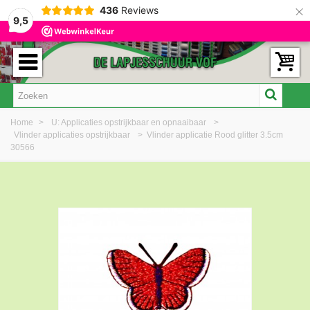
×
436
Reviews
9,5
Home
>
U: Applicaties opstrijkbaar en opnaaibaar
>
Vlinder applicaties opstrijkbaar
>
Vlinder applicatie Rood glitter 3.5cm
30566