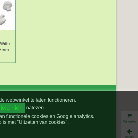
Witte
Jeans applicatie
Ankerknoop op
B
15mm.
Kleine ster Licht
steeltje Wit met
jeansblauw
zwart/goud anker
15mm ak115
de webwinkel te laten functioneren.
leid hier
nalezen.
van functionele cookies en Google analytics.
is met "Uitzetten van cookies".
Winkelwa
Vorige