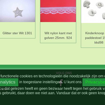
Glitter ster Wit 1301
Wit nylon kant met
Kinderknoop 
golven 25mm. 924
paddestoel 
kkd98
T
VOLG ONS
functionele cookies en technologieën die noodzakelijk zijn om 
nalytics
Privacybe
in toegestane instellingen.
U kunt ons
t u dat gelezen heeft en geen bezwaar heeft tegen het gebruik 
beleid
 gebruikt, daar doen we niet aan. Vandaar dat er ook geen knop 