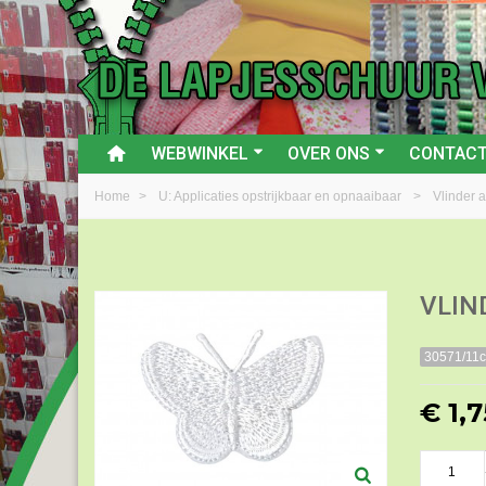
WEBWINKEL
OVER ONS
CONTAC
Home
>
U: Applicaties opstrijkbaar en opnaaibaar
>
Vlinder a
VLIN
30571/11
€ 1,7