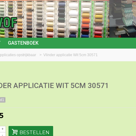
T
GASTENBOEK
pplicaties opstrijkbaar
>
Vlinder applicatie Wit 5cm 30571
DER APPLICATIE WIT 5CM 30571
cd1
5
+
BESTELLEN
-