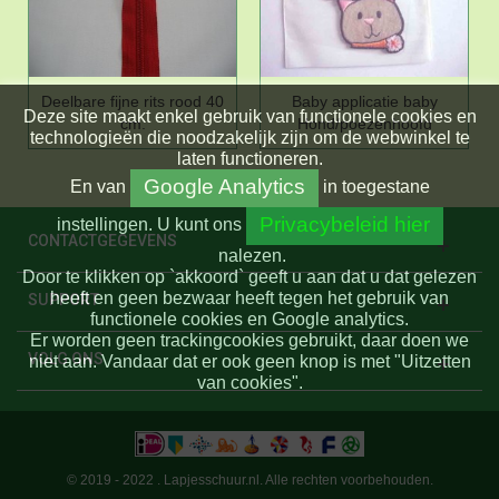
Deelbare fijne rits rood 40
Baby applicatie baby
Deze site maakt enkel gebruik van functionele cookies en
cm.
Hond/poezenhoofd
technologieën die noodzakelijk zijn om de webwinkel te
laten functioneren.
Google Analytics
En
van
in toegestane
Privacybeleid hier
instellingen.
U kunt ons
CONTACTGEGEVENS
nalezen.
Door te klikken op `akkoord` geeft u aan dat u dat gelezen
heeft en geen bezwaar heeft tegen het gebruik van
SUPPORT
functionele cookies en Google analytics.
Er worden geen trackingcookies gebruikt, daar doen we
VOLG ONS
niet aan. Vandaar dat er ook geen knop is met "Uitzetten
van cookies".
© 2019 - 2022 . Lapjesschuur.nl. Alle rechten voorbehouden.