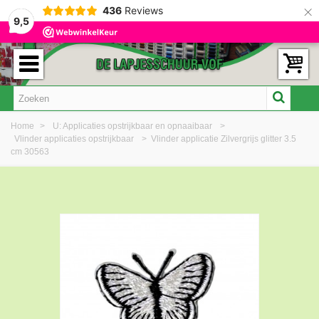
×
436
Reviews
9,5
Home
>
U: Applicaties opstrijkbaar en opnaaibaar
>
Vlinder applicaties opstrijkbaar
>
Vlinder applicatie Zilvergrijs glitter 3.5
cm 30563