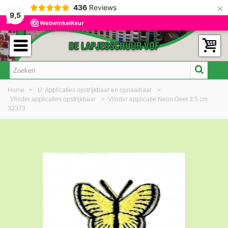
×
436
Reviews
9,5
Home
>
U: Applicaties opstrijkbaar en opnaaibaar
>
Vlinder applicaties opstrijkbaar
>
Vlinder applicatie Neon Geel 3.5 cm
32373