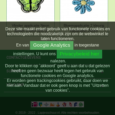
Vlinder applicatie Neon
Bloemapplicatie 2 kleurig
Deze site maakt enkel gebruik van functionele cookies en
Groen 3.5cm 32373
Aqua/geel 25mm
technologieën die noodzakelijk zijn om de webwinkel te
laten functioneren.
Google Analytics
En
van
in toegestane
Privacybeleid hier
instellingen.
U kunt ons
CONTACTGEGEVENS
nalezen.
Door te klikken op `akkoord` geeft u aan dat u dat gelezen
heeft en geen bezwaar heeft tegen het gebruik van
SUPPORT
functionele cookies en Google analytics.
Er worden geen trackingcookies gebruikt, daar doen we
VOLG ONS
niet aan. Vandaar dat er ook geen knop is met "Uitzetten
van cookies".
© 2019 - 2022 . Lapjesschuur.nl. Alle rechten voorbehouden.