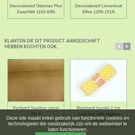
Decoratiestof Ottoman Plus
Decoratiestof Linnenlook
Zwart/Wit 1102-69N
Effen 1200-151N
KLANTEN DIE DIT PRODUCT AANGESCHAFT
HEBBEN KOCHTEN OOK...
Partijstof Suedine camel
Biaisband bundel 2 mtr
PH 9
Geel met witte stippen
Deze site maakt enkel gebruik van functionele cookies en
1021H
technologieën die noodzakelijk zijn om de webwinkel te
laten functioneren.