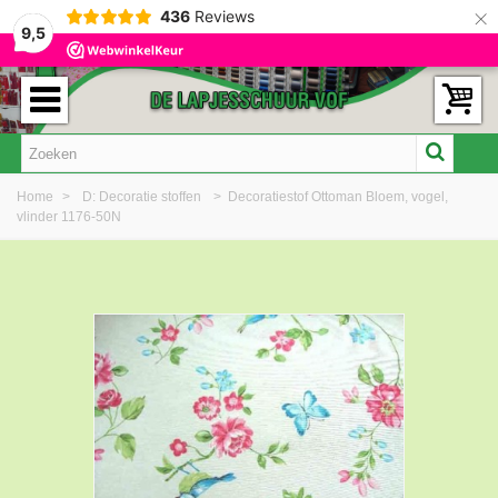
×
436
Reviews
9,5
Home
>
D: Decoratie stoffen
>
Decoratiestof Ottoman Bloem, vogel,
vlinder 1176-50N