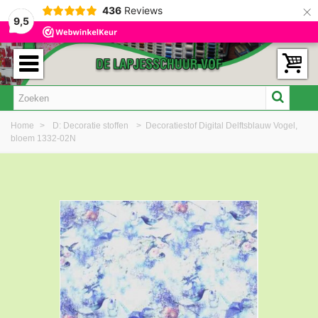
×
436
Reviews
9,5
Home
>
D: Decoratie stoffen
>
Decoratiestof Digital Delftsblauw Vogel,
bloem 1332-02N