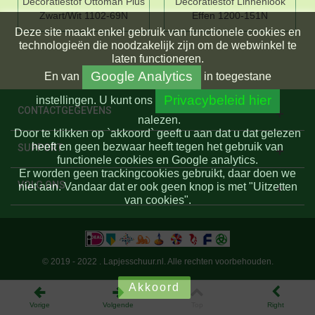
Decoratiestof Ottoman Plus
Decoratiestof Linnenlook
Zwart/Wit 1102-69N
Effen 1200-151N
Deze site maakt enkel gebruik van functionele cookies en
technologieën die noodzakelijk zijn om de webwinkel te
laten functioneren.
Google Analytics
En
van
in toegestane
Privacybeleid hier
instellingen.
U kunt ons
CONTACTGEGEVENS
nalezen.
Door te klikken op `akkoord` geeft u aan dat u dat gelezen
heeft en geen bezwaar heeft tegen het gebruik van
SUPPORT
functionele cookies en Google analytics.
Er worden geen trackingcookies gebruikt, daar doen we
VOLG ONS
niet aan. Vandaar dat er ook geen knop is met "Uitzetten
van cookies".
© 2019 - 2022 . Lapjesschuur.nl. Alle rechten voorbehouden.
Akkoord
Vorige
Volgende
Top
Right