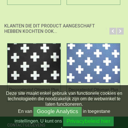
KLANTEN DIE DIT PRODUCT AANGESCHAFT
HEBBEN KOCHTEN OOK...
Decoratiestof Ottoman Plus
Decoratiestof Ottoman Plus
Deze site maakt enkel gebruik van functionele cookies en
Zwart/Wit 1102-69N
Jeansblauw/Wit 1102-06N
technologieën die noodzakelijk zijn om de webwinkel te
laten functioneren.
Google Analytics
En
van
in toegestane
Privacybeleid hier
instellingen.
U kunt ons
CONTACTGEGEVENS