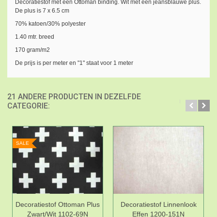
Decoratiestof met een Ottoman binding. Wit met een jeansblauwe plus.
De plus is 7 x 6.5 cm
70% katoen/30% polyester
1.40 mtr. breed
170 gram/m2
De prijs is per meter en "1" staat voor 1 meter
21 ANDERE PRODUCTEN IN DEZELFDE
CATEGORIE:
SALE
Decoratiestof Ottoman Plus
Decoratiestof Linnenlook
Zwart/Wit 1102-69N
Effen 1200-151N