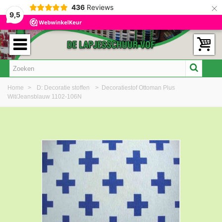
×
436
Reviews
9,5
Home
>
D: Decoratie stoffen
>
Decoratiestof Ottoman Plus
Wit/Jeansblauw 1102-106N