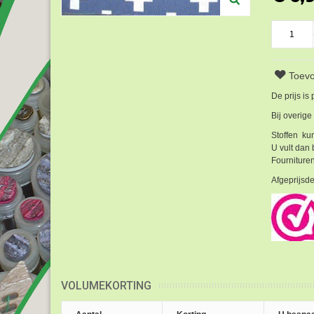
Toevo
De prijs is
Bij overige
Stoffen kun
U vult dan 
Fournituren
Afgeprijsde
VOLUMEKORTING