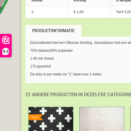
Aantal
Korting
U bespaa
5
€ 1,00
Tot
€ 5,0
PRODUCTINFORMATIE
Decoratiestof met een Ottoman binding. Jeansblauw met een witt
70% katoen/30% polyester
9,5
1.40 mtr. breed
170 gram/m2
De prijs is per meter en "1" staat voor 1 meter
21 ANDERE PRODUCTEN IN DEZELFDE CATEGORIE
SALE