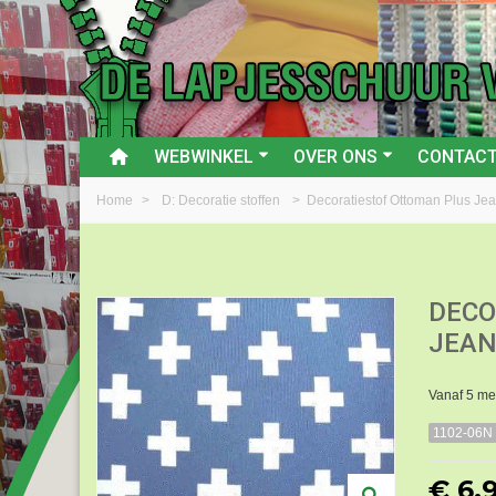
WEBWINKEL
OVER ONS
CONTAC
Home
>
D: Decoratie stoffen
>
Decoratiestof Ottoman Plus Je
DECO
JEAN
Vanaf 5 met
1102-06N
€ 6,