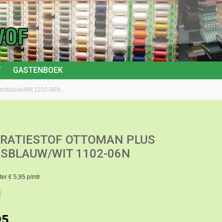
T
GASTENBOEK
ansblauw/Wit 1102-06N
RATIESTOF OTTOMAN PLUS
SBLAUW/WIT 1102-06N
er € 5,95 p/mtr
95