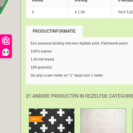
Aantal
Korting
U bespaa
5
€ 1,00
Tot
€ 5,0
PRODUCTINFORMATIE
Een panama binding met een digitale print. Patchwork jeans
100% katoen
9,5
1.40 mtr breed
190 gram/m2
De prijs is per meter en "1" staat voor 1 meter
21 ANDERE PRODUCTEN IN DEZELFDE CATEGORIE
SALE