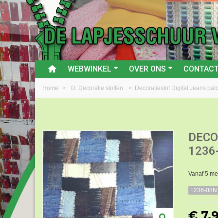
WEBWINKEL
OVER ONS
CONTAC
Home
>
D: Decoratie stoffen
>
Decoratiestof Digital Jeans p
DECO
1236
Vanaf 5 met
1236-08N
€ 7,