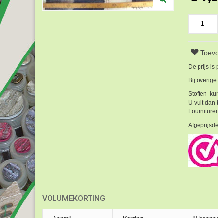
Toevo
De prijs is
Bij overige
Stoffen kun
U vult dan 
Fournituren
Afgeprijsde
VOLUMEKORTING