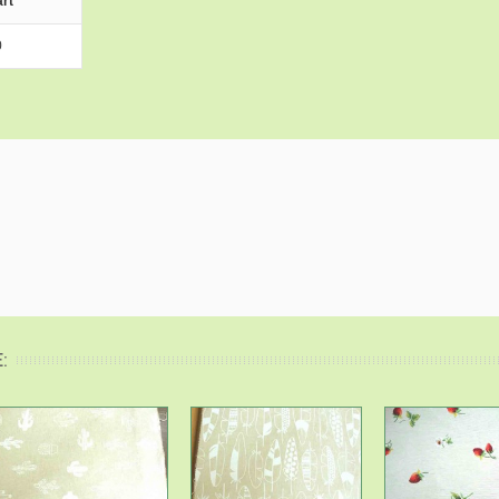
rt
0
: