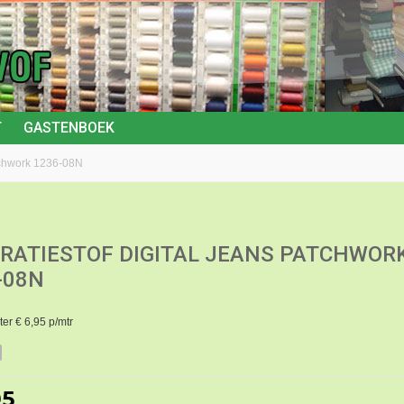
T
GASTENBOEK
atchwork 1236-08N
RATIESTOF DIGITAL JEANS PATCHWOR
-08N
er € 6,95 p/mtr
95