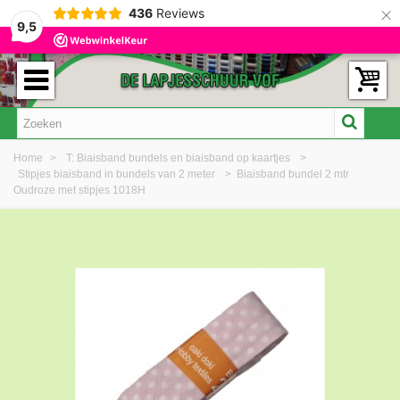
×
436
Reviews
9,5
Home
>
T: Biaisband bundels en biaisband op kaartjes
>
Stipjes biaisband in bundels van 2 meter
>
Biaisband bundel 2 mtr
Oudroze met stipjes 1018H