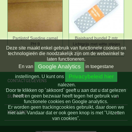
Partijstof Suedine camel
Biaisband bundel 2 mtr
PH 9
Lichtgrijs met witte stipjes
Deze site maakt enkel gebruik van functionele cookies en
1002H
technologieën die noodzakelijk zijn om de webwinkel te
laten functioneren.
Google Analytics
En
van
in toegestane
Privacybeleid hier
instellingen.
U kunt ons
CONTACTGEGEVENS
nalezen.
Door te klikken op `akkoord` geeft u aan dat u dat gelezen
heeft en geen bezwaar heeft tegen het gebruik van
SUPPORT
functionele cookies en Google analytics.
Er worden geen trackingcookies gebruikt, daar doen we
VOLG ONS
niet aan. Vandaar dat er ook geen knop is met "Uitzetten
van cookies".