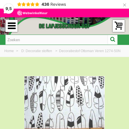
×
436
Reviews
9,5
Home
>
D: Decoratie stoffen
>
Decoratiestof Ottoman Veren 1274-50N