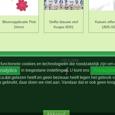
Bloemapplicatie Pink
Delfts blauwe stof
Katoen effe
24mm
Kusjes 8091
1805-5
T
VOLG ONS
functionele cookies en technologieën die noodzakelijk zijn om 
nalytics
Privacybe
in toegestane instellingen.
U kunt ons
t u dat gelezen heeft en geen bezwaar heeft tegen het gebruik 
beleid
 gebruikt, daar doen we niet aan. Vandaar dat er ook geen knop 
Akkoord