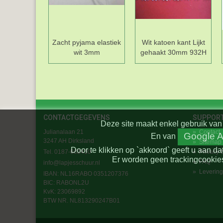
Zacht pyjama elastiek
Wit katoen kant Lijkt
wit 3mm
gehaakt 30mm 932H
CONTACTGEGEVENS
SUPPOR
Deze site maakt enkel gebruik van 
Julianalaan 21
»
Contact
Google A
En
van
3247 AH Dirksland
»
Sitemap
Door te klikken op `akkoord` geeft u aan da
Tel. 0187-602410
»
Privacy 
Er worden geen trackingcookies
»
FAQ
info@lapjesschuur.nl
»
Levering
IBAN: NL16RABO 0351207376
BIC:
RABONL2U
KvK: 23069892
BTW NR. NL813290247B01