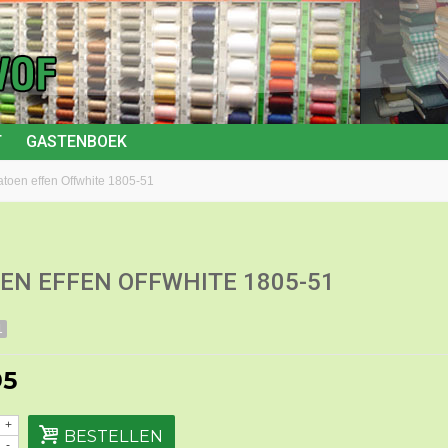
T
GASTENBOEK
atoen effen Offwhite 1805-51
EN EFFEN OFFWHITE 1805-51
1
95
+
BESTELLEN
-