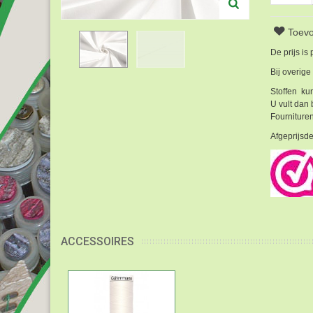
Toevo
De prijs is
Bij overige
Stoffen kun
U vult dan 
Fournituren
Afgeprijsde
ACCESSOIRES