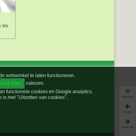
n Wit
BB ruit 10x10mm.
Grote stip katoen
De
0
Blauw met hartjes
Wit/donkerblauw
5638-5N
8286
de webwinkel te laten functioneren.
leid hier
nalezen.
van functionele cookies en Google analytics.
is met "Uitzetten van cookies".
Winkelwa
Vorige
Volgende