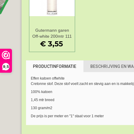
Gutermann garen
Add to Wishlist
Off-white 200mtr 111
€ 3,55
PRODUCTINFORMATIE
BESCHRIJVING EN W
9,5
Effen katoen offwhite
Cretonne stof. Deze stof voelt zacht en stevig aan en is makkeli
100% katoen
1,45 mtr breed
130 gram/m2
De prijs is per meter en "1" staat voor 1 meter