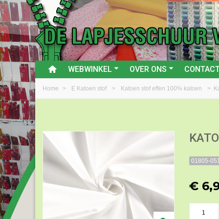
WEBWINKEL
OVER ONS
CONTAC
Home
>
E Katoen stof
>
Katoen stof effen 100% katoen
>
K
KATO
01805-05
€ 6,