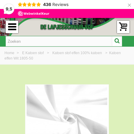
×
436
Reviews
9,5
Home
>
E Katoen stof
>
Katoen stof effen 100% katoen
>
Katoen
effen Wit 1805-50