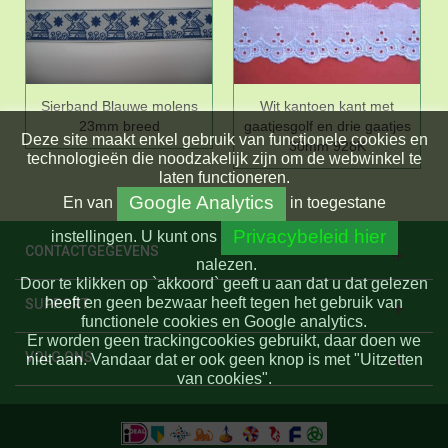
Sierband Blauwe molens
Wit kantoen kant met
23mm breed
gaatjesgolf en drie gaatjes
Deze site maakt enkel gebruik van functionele cookies en
30mm 928K
technologieën die noodzakelijk zijn om de webwinkel te
laten functioneren.
Google Analytics
En
van
in toegestane
Privacybeleid hier
instellingen.
U kunt ons
CONTACTGEGEVENS
nalezen.
Door te klikken op `akkoord` geeft u aan dat u dat gelezen
heeft en geen bezwaar heeft tegen het gebruik van
SUPPORT
functionele cookies en Google analytics.
Er worden geen trackingcookies gebruikt, daar doen we
VOLG ONS
niet aan. Vandaar dat er ook geen knop is met "Uitzetten
van cookies".