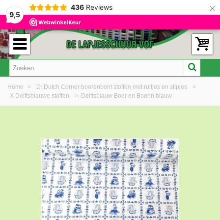
×
436
Reviews
9,5
Home
>
D: Dutch Corner boerenbont stoffen met ruitjes en stipjes
>
X Delftsblauwe stoffen
>
Delftsblauw Boer en Boerin blauw