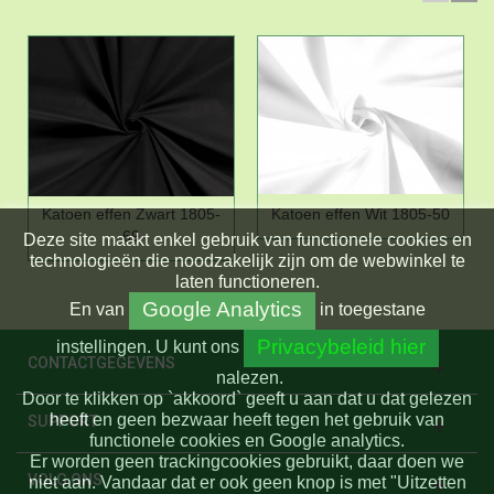
Katoen effen Zwart 1805-
Katoen effen Wit 1805-50
69
Deze site maakt enkel gebruik van functionele cookies en
technologieën die noodzakelijk zijn om de webwinkel te
laten functioneren.
Google Analytics
En
van
in toegestane
Privacybeleid hier
instellingen.
U kunt ons
CONTACTGEGEVENS
nalezen.
Door te klikken op `akkoord` geeft u aan dat u dat gelezen
heeft en geen bezwaar heeft tegen het gebruik van
SUPPORT
functionele cookies en Google analytics.
Er worden geen trackingcookies gebruikt, daar doen we
VOLG ONS
niet aan. Vandaar dat er ook geen knop is met "Uitzetten