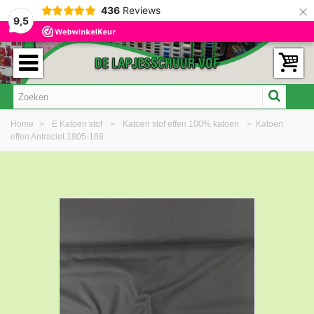
×
436
Reviews
9,5
Home
>
E Katoen stof
>
Katoen stof effen 100% katoen
>
Katoen
effen Antraciet 1805-168