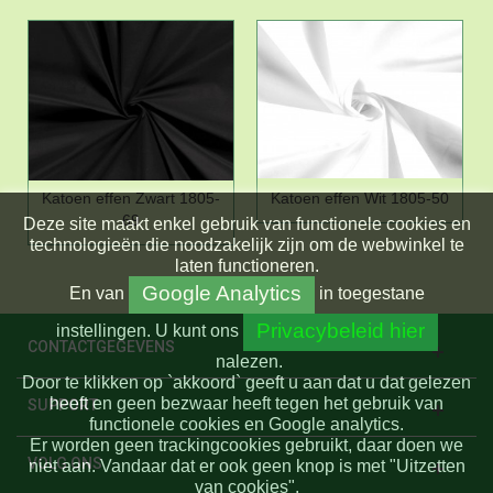
Katoen effen Zwart 1805-
Katoen effen Wit 1805-50
69
Deze site maakt enkel gebruik van functionele cookies en
technologieën die noodzakelijk zijn om de webwinkel te
laten functioneren.
Google Analytics
En
van
in toegestane
Privacybeleid hier
instellingen.
U kunt ons
CONTACTGEGEVENS
nalezen.
Door te klikken op `akkoord` geeft u aan dat u dat gelezen
heeft en geen bezwaar heeft tegen het gebruik van
SUPPORT
functionele cookies en Google analytics.
Er worden geen trackingcookies gebruikt, daar doen we
VOLG ONS
niet aan. Vandaar dat er ook geen knop is met "Uitzetten
van cookies".