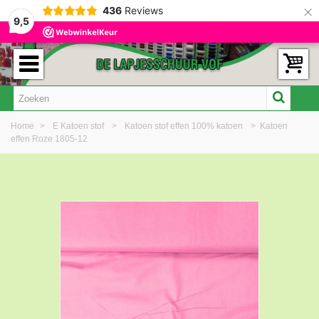
×
436
Reviews
9,5
Home
>
E Katoen stof
>
Katoen stof effen 100% katoen
>
Katoen
effen Roze 1805-12