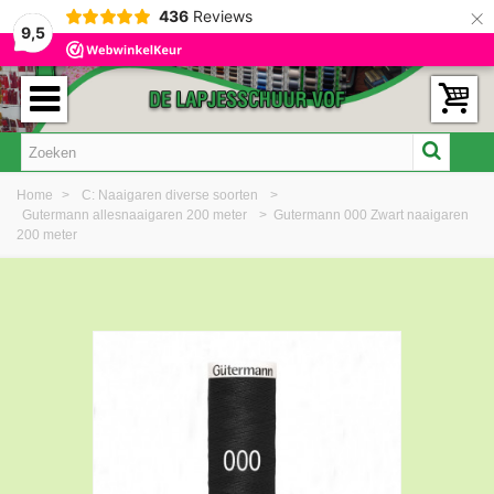
×
436
Reviews
9,5
Home
>
C: Naaigaren diverse soorten
>
Gutermann allesnaaigaren 200 meter
>
Gutermann 000 Zwart naaigaren
200 meter