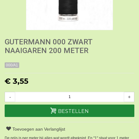
GUTERMANN 000 ZWART
NAAIGAREN 200 METER
000/A1
€ 3,55
-
+
BESTELLEN
Toevoegen aan Verlanglijst
De prijs is per meter bij alles wat wordt afgeknipt. En "1" staat voor 1 meter.