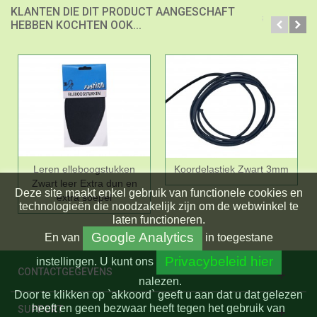
KLANTEN DIE DIT PRODUCT AANGESCHAFT
HEBBEN KOCHTEN OOK...
Leren elleboogstukken
Koordelastiek Zwart 3mm
Zwart leer Extra dun en
Deze site maakt enkel gebruik van functionele cookies en
extra soepel
technologieën die noodzakelijk zijn om de webwinkel te
laten functioneren.
Google Analytics
En
van
in toegestane
Privacybeleid hier
instellingen.
U kunt ons
CONTACTGEGEVENS
nalezen.
Door te klikken op `akkoord` geeft u aan dat u dat gelezen
heeft en geen bezwaar heeft tegen het gebruik van
SUPPORT